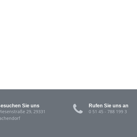
esuchen Sie uns
Rufen Sie uns an
iesenstraße 29, 29331
0 51 45 - 788 199 3
achendorf