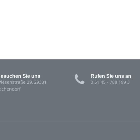
esuchen Sie uns
Rufen Sie uns an
iesenstraße 29, 29331
0 51 45 - 788 199 3
achendorf