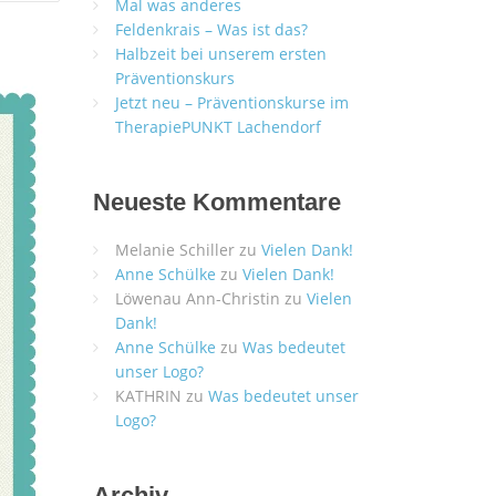
Mal was anderes
Feldenkrais – Was ist das?
Halbzeit bei unserem ersten
Präventionskurs
Jetzt neu – Präventionskurse im
TherapiePUNKT Lachendorf
Neueste Kommentare
Melanie Schiller
zu
Vielen Dank!
Anne Schülke
zu
Vielen Dank!
Löwenau Ann-Christin
zu
Vielen
Dank!
Anne Schülke
zu
Was bedeutet
unser Logo?
KATHRIN
zu
Was bedeutet unser
Logo?
Archiv