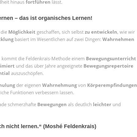
dheit hinaus
fortführen
lässt.
rnen – das ist organisches Lernen!
 die
Möglichkeit
geschaffen, sich selbst
zu entwickeln
, wie wir
cklung
basiert im Wesentlichen auf zwei Dingen:
Wahrnehmen
, kommt die Feldenkrais-Methode einem
Bewegungsunterricht
imiert
und das über Jahre angeeignete
Bewegungsrepertoire
ntial
auszuschöpfen.
hulung
der eigenen
Wahrnehmung
von
Körperempfindungen
che Funktionen verbessern lassen.
rade schmerzhafte
Bewegungen
als deutlich
leichter
und
h nicht lernen.“ (Moshé Feldenkrais)