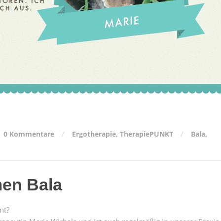
0 Kommentare
Ergotherapie
,
TherapiePUNKT
Bala
,
men Bala
nt?