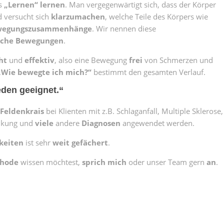
s
„Lernen“ lernen
. Man vergegenwärtigt sich, dass der Körper
d versucht sich
klarzumachen
, welche Teile des Körpers wie
wegungszusammenhänge
. Wir nennen diese
sche Bewegungen
.
ht
und
effektiv
, also eine Bewegung
frei
von Schmerzen und
„Wie bewegte ich mich?“
bestimmt den gesamten Verlauf.
eden geeignet.“
Feldenkrais
bei Klienten mit z.B. Schlaganfall, Multiple Sklerose,
nkung und
viele
andere
Diagnosen
angewendet werden.
keiten
ist sehr
weit gefächert
.
thode
wissen möchtest,
sprich
mich
oder unser Team gern
an
.