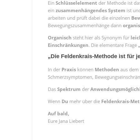
Ein
Schlüsselelement
der Methode ist da
ein
zusammenhängendes
System
ist un
arbeiten und prüft dabei die einzelnen
Be
Bewegungszusammenhänge dann
organi
Organisch
steht hier als Synonym für
leic
Einschränkungen
. Die elementare Frage
„Die Feldenkrais-Methode ist für j
In der
Praxis
können
Methoden
aus dem
Schmerzsymptomen, Bewegungseinschrä
Das
Spektrum
der
Anwendungsmöglich
Wenn
Du
mehr über die
Feldenkrais-Me
Auf bald,
Eure Jana Liebert