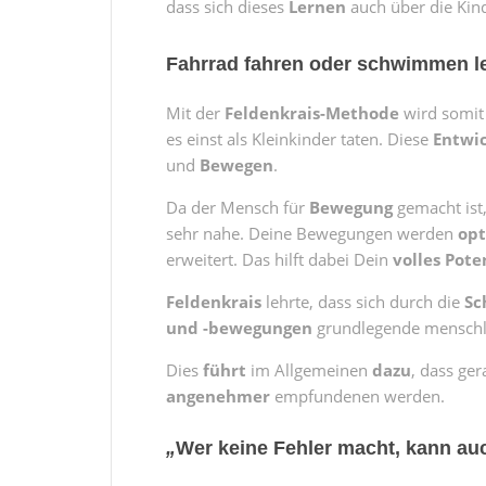
dass sich dieses
Lernen
auch über die Kin
Fahrrad fahren oder schwimmen le
Mit der
Feldenkrais-Methode
wird somit
es einst als Kleinkinder taten. Diese
Entwi
und
Bewegen
.
Da der Mensch für
Bewegung
gemacht ist
sehr nahe. Deine Bewegungen werden
opt
erweitert. Das hilft dabei Dein
volles Pote
Feldenkrais
lehrte, dass sich durch die
Sc
und -bewegungen
grundlegende menschli
Dies
führt
im Allgemeinen
dazu
, dass ge
angenehmer
empfundenen werden.
„
Wer keine Fehler macht, kann auc