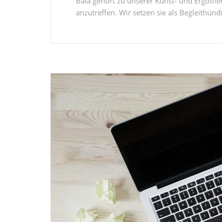
Bala gehört zu unserer Kunst- und Ergothe
anzutreffen. Wir setzen sie als Begleithündi