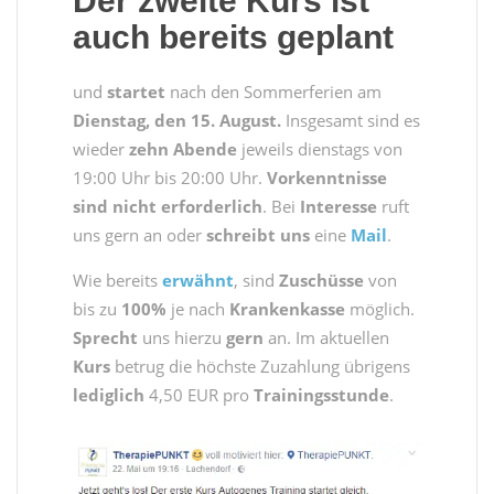
Der
zweite Kurs
ist
auch bereits
geplant
und
startet
nach den Sommerferien am
Dienstag, den 15. August.
Insgesamt sind es
wieder
zehn Abende
jeweils dienstags von
19:00 Uhr bis 20:00 Uhr.
Vorkenntnisse
sind nicht erforderlich
. Bei
Interesse
ruft
uns gern an oder
schreibt uns
eine
Mail
.
Wie bereits
erwähnt
, sind
Zuschüsse
von
bis zu
100%
je nach
Krankenkasse
möglich.
Sprecht
uns hierzu
gern
an. Im aktuellen
Kurs
betrug die höchste Zuzahlung übrigens
lediglich
4,50 EUR pro
Trainingsstunde
.