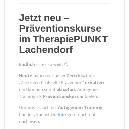
Jetzt neu –
Präventionskurse
im TherapiePUNKT
Lachendorf
Endlich
ist es so weit. 🙂
Heute
haben wir unser
Zertifikat
der
„Zentralen Prüfstelle Prävention“
erhalten
und können somit
ab sofort
Autogenes
Training als
Präventionskurs
anbieten.
Um was es sich bei
Autogenem Training
handelt, kannst Du
hier
gern nochmal
nachlesen.