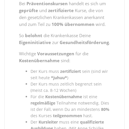
Bei
Präventionskursen
handelt es sich um
geprüfte
und
zertifizierte
Kurse, die von
den gesetzlichen Krankenkassen anerkannt
und zum Teil zu
100%
übernommen
wird.
So
belohnt
die Krankenkasse Deine
Eigeninitiative
zur
Gesundheitsförderung
.
Wichtige
Voraussetzungen
für die
Kostenübernahme
sind:
Der Kurs muss
zertifiziert
sein (sind wir
seit heute
*juhuu*
)
Der Kurs muss zeitlich begrenzt sein
(meist ca. 8-12 Wochen)
Für die
Kostenübernahme
ist eine
regelmäßige
Teilnahme notwendig. Dies
ist der Fall, wenn Du an mindestens
80%
des Kurses
teilgenommen
hast.
Der
Kursleiter
muss eine
qualifizierte
Ausbildung
haben. (Mit Anne Schülke