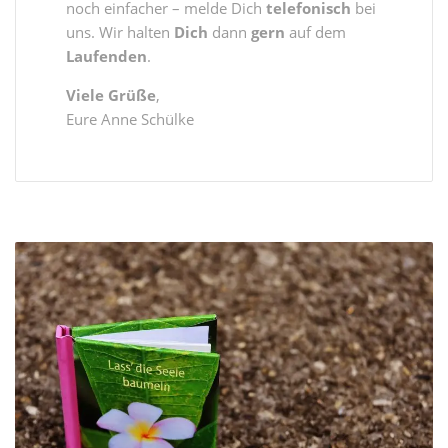
noch einfacher – melde Dich
telefonisch
bei
uns. Wir halten
Dich
dann
gern
auf dem
Laufenden
.
Viele Grüße
,
Eure Anne Schülke