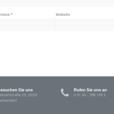
dresse
*
Website
esuchen Sie uns
Rufen Sie uns an
iesenstraße 29, 29331
0 51 45 - 788 199 3
achendorf