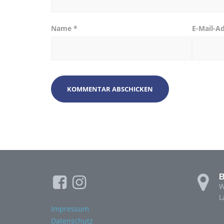
Name
*
E-Mail-A
B
W
L
Impressum
Datenschutz