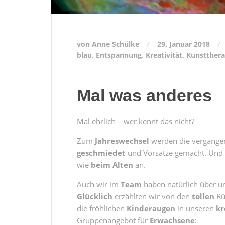
von Anne Schülke
29. Januar 2018
blau
,
Entspannung
,
Kreativität
,
Kunstthera
Mal was anderes
Mal ehrlich – wer kennt das nicht?
Zum
Jahreswechsel
werden die vergange
geschmiedet
und Vorsätze gemacht. Und d
wie
beim Alten
an.
Auch wir im
Team
haben natürlich über u
Glücklich
erzählten wir von den
tollen
Rü
die fröhlichen
Kinderaugen
in unseren
kr
Gruppenangebot für
Erwachsene
: