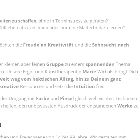
eiten
zu schaffen
, ohne in Terminstress zu geraten?
, Stillleben abzuzeichnen oder nur eine Maltechnik zu lernen?
öchten die
Freude an Kreativität
und die
Sehnsucht nach
er kleinen aber feinen
Gruppe
zu einem
spannenden
Thema
en. Unsere Ergo- und Kunsttherapeutin
Marie
Wirbals bringt Dich
weit weg vom hektischen Alltag, hin zu Deinem ganz
kreative
Ressourcen und setzt die
Intuition
frei.
t der Umgang mit
Farbe
und
Pinsel
gleich viel leichter. Techniken
n helfen, den unbewussten Ausdruck der entstandenen
Werke
z
g
en und Erwachsene von 14 bis 99 Jahre. Wir gestalten mit