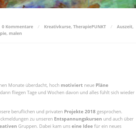
0 Kommentare
Kreativkurse
,
TherapiePUNKT
Auszeit
,
pie
,
malen
nen Monate überdacht, hoch
motiviert
neue
Pläne
ann fliegen Tage und Wochen davon und alles fühlt sich wieder
nsere beruflichen und privaten
Projekte 2018
gesprochen.
ckmeldungen zu unseren
Entspannungskursen
und auch über
eativen
Gruppen. Dabei kam uns
eine Idee
für ein neues