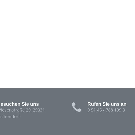
esuchen Sie uns
Rufen Sie uns an
iesenstraße 29, 29331
0 51 45 - 788 199 3
achendorf