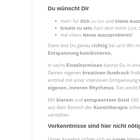
Du
wünscht Dir
mehr für
Dich
zu tun und
kleine Ausz
kreativ
zu sein
, hast aber keine Lust
mal etwas
Neues auszuprobieren
?
Dann bist Du genau
richtig
bei uns! Wir m
Entspannung kombinieren.
In sechs
Einzelterminen
kannst Du in ein
Deinen eigenen
kreativen
Ausdruck
find
erstmal mit einer intensiven Entspannung
eigenen, inneren Rhythmus
. Das weckt
Mit
klarem
und
entspanntem Geist
fäll
aus dem Bereich der
Kunsttherapie
solle
verstehen.
Vorkenntnisse sind hier nicht nöti
Unser Angebot richtet sich an
junge
Mensch