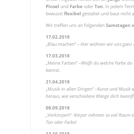
Pinsel
und
Farbe
oder
Ton
. In jedem Ter
bewusst
flexibel
gestaltet und baut nicht a
Wir treffen uns an folgenden
Samstagen v
17.02.2018
„Blau machen“
– Hier widmen wir uns ganz 
17.03.2018
„Meine Farben“ –
Weißt du welche Farbe du 
kannst.
21.04.2018
„Musik in allen Dingen“ –
Kunst und Musik w
heraus, wie verschiedene Klänge dich beeinfl
08.09.2018
„Verkörpert“-
Körper nehmen so viel Raum ei
Ton oder Farbe!
13.10.2018