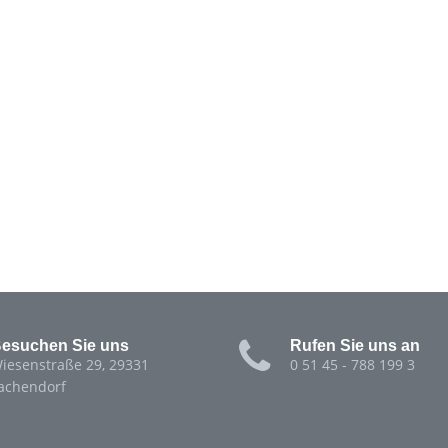
esuchen Sie uns
Rufen Sie uns an
iesenstraße 29, 29331
0 51 45 - 788 199 3
achendorf