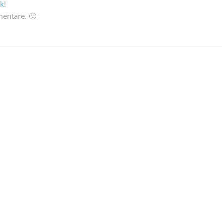
k
!
mentare. 🙂